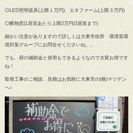
◎LED照明器具(上限１万円)、エネファーム(上限３万円)
◎断熱窓(1居室あたり上限2万円(3居室まで)
細かい注意がありますので詳しくは大東市役所 環境室環
境対策グループにお問合せくださいね。。
でも、府の補助金と併用もできるようなので大変お得です
ね！
取替工事のご相談、見積はお気軽に大東市の(株)マツデン
へ♪