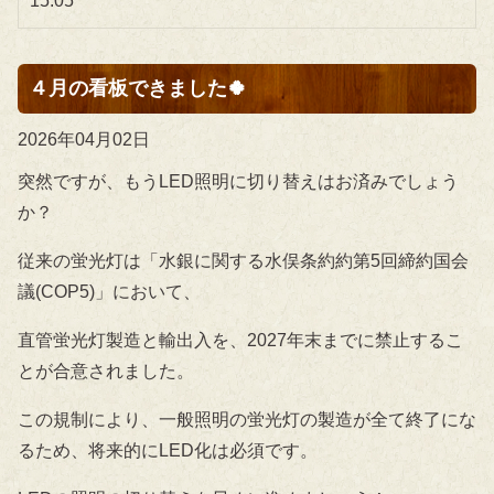
15:05
４月の看板できました🍀
2026年04月02日
突然ですが、もうLED照明に切り替えはお済みでしょう
か？
従来の蛍光灯は「水銀に関する水俣条約約第5回締約国会
議(COP5)」において、
直管蛍光灯製造と輸出入を、2027年末までに禁止するこ
とが合意されました。
この規制により、一般照明の蛍光灯の製造が全て終了にな
るため、将来的にLED化は必須です。