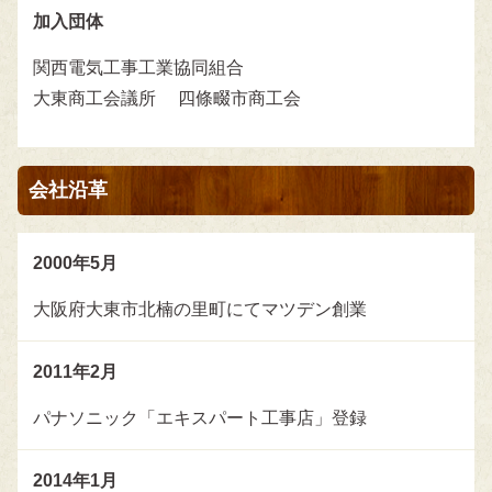
加入団体
関西電気工事工業協同組合
大東商工会議所 四條畷市商工会
会社沿革
2000年
5月
大阪府大東市北楠の里町にてマツデン創業
2011年
2月
パナソニック「エキスパート工事店」登録
2014年
1月