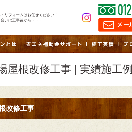
事・リフォームはお任せください！
き合いは工事後から・・・
場屋根改修工事 | 実績施工
根改修工事
ム