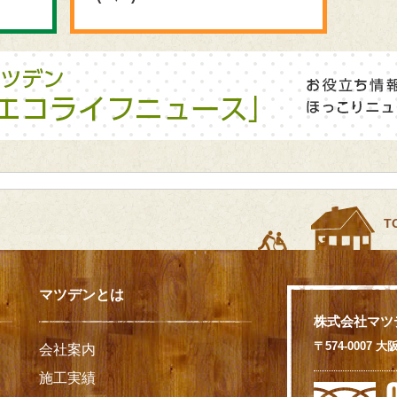
T
マツデンとは
株式会社マツ
〒574-0007
会社案内
施工実績