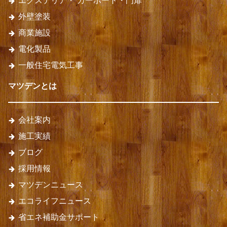
エクステリア・
カーポート・門扉
外壁塗装
商業施設
電化製品
一般住宅電気工事
マツデンとは
会社案内
施工実績
ブログ
採用情報
マツデンニュース
エコライフニュース
省エネ補助金サポート