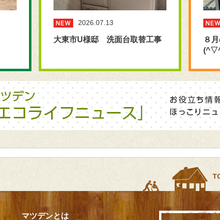
2026.07.13
大東市U様邸 洗面台取替工事
８月
(^▽
T
マツデンとは