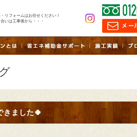
事・リフォームはお任せください！
き合いは工事後から・・・
グ
できました🍀