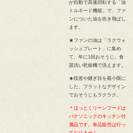
が自動で高速回転する「油
トルネード機能」で、ファ
ンについた油を吹き飛ばし
ます。
★ファンの油は「ラクウォ
ッシュプレート」に集め
て、年に1回おそうじ。食
器洗い乾燥機で洗えます。
★段差や継ぎ目を最小限に
した、フラットなデザイン
でおそうじもラクラク。
＊ほっとくリーンフードは
パナソニックのキッチン付
属品です。単品販売は行っ
ておりません。