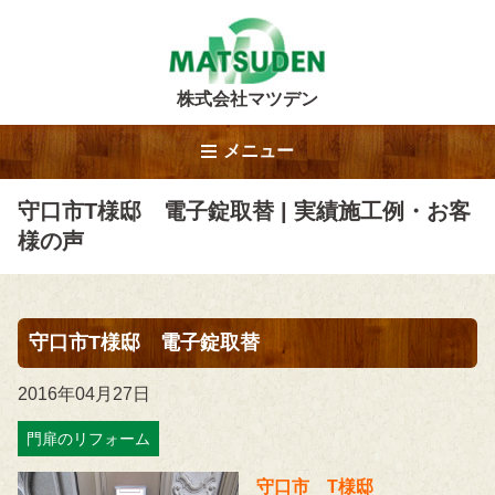
株式会社マツデン
メニュー
守口市T様邸 電子錠取替 | 実績施工例・お客
様の声
守口市T様邸 電子錠取替
2016年04月27日
門扉のリフォーム
守口市 T様邸