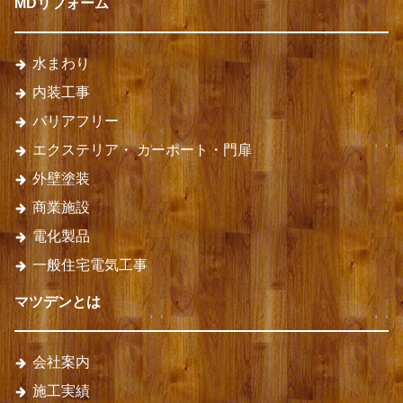
MDリフォーム
水まわり
内装工事
バリアフリー
エクステリア・
カーポート・門扉
外壁塗装
商業施設
電化製品
一般住宅電気工事
マツデンとは
会社案内
施工実績