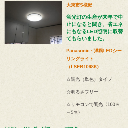
大東市S様邸
蛍光灯の生産が来年で中
止になると聞き、省エネ
にもなるLED照明に取替
てもらいました。
Panasonic・洋風LEDシー
リングライト
（LSEB1068K)
☆調光（単色）タイプ
☆明るさフリー
☆リモコンで調光〈100％
～5％〉