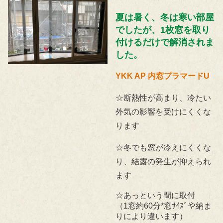
夏は暑く、冬は寒い部屋
でしたが、1枚窓を取り
付けるだけで解消されま
した。
YKK AP 内窓プラマードU
☆断熱性が高まり、冷たい
外気の影響を受けにくくな
ります
☆冬でも窓が冷えにくくな
り、結露の発生が抑えられ
ます
☆あっという間に取付
（1窓約60分*窓ｻｲｽﾞや納ま
りにより違います）