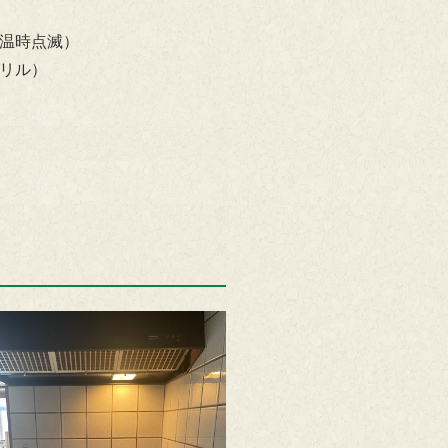
温時点滅）
リル）