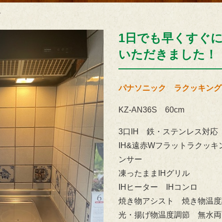
ー
1日でも早くすぐ
いただきました！
パナソニック ラクッキング
KZ-AN36S 60cm
3口IH 鉄・ステンレス対
IH&遠赤Wフラットラクッ
ンサー
凍ったままIHグリル
IHヒーター
IHコンロ
焼き物アシスト
焼き物温度
光・揚げ物温度調節
無水両