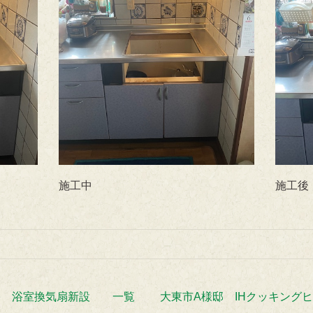
施工中
施工後｜A
宅 浴室換気扇新設
一覧
大東市A様邸 IHクッキング