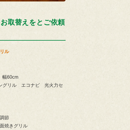
にお取替えをとご依頼
リル
応
幅60cm
キングリル
エコナビ
光火力セ
調節
面焼きグリル