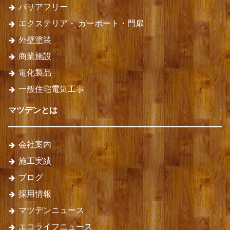
バリアフリー
エクステリア・
カーポート・門扉
外壁塗装
商業施設
電化製品
一般住宅電気工事
マツデンとは
会社案内
施工実績
ブログ
採用情報
マツデンニュース
エコライフニュース