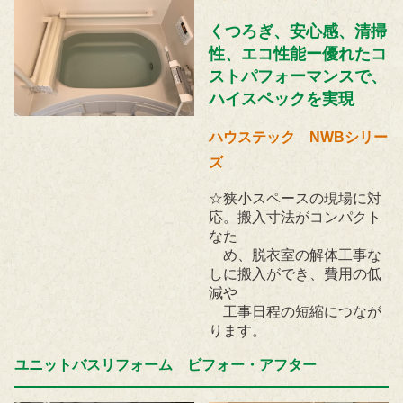
くつろぎ、安心感、清掃
性、エコ性能ー優れたコ
ストパフォーマンスで、
ハイスペックを実現
ハウステック NWBシリー
ズ
☆狭小スペースの現場に対
応。搬入寸法がコンパクト
なた
め、脱衣室の解体工事な
しに搬入ができ、費用の低
減や
工事日程の短縮につなが
ります。
ユニットバスリフォーム ビフォー・アフター