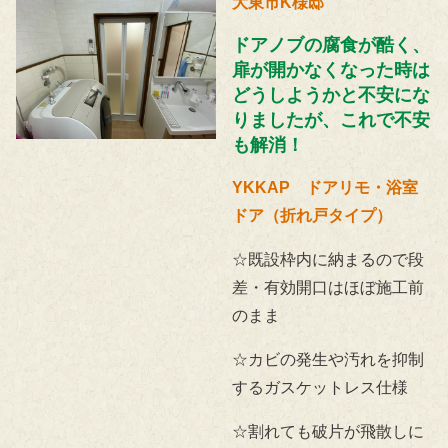
大東市K様邸
ドアノブの腐食が酷く、
扉が開かなくなった時は
どうしようかと不安にな
りましたが、これで不安
も解消！
YKKAP ドアリモ・浴室
ドア（折れ戸タイプ）
☆既設枠内に納まるので段
差・有効開口はほぼ施工前
のまま
☆カビの発生や汚れを抑制
するガスケットレス仕様
☆割れても破片が飛散しに