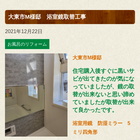
大東市M様邸 浴室鏡取替工事
2021年12月22日
お風呂のリフォーム
大東市M様邸
住宅購入後すぐに黒いサ
ビが出てきたのが気にな
っていましたが、鏡の取
替が出来ないと思い諦め
ていましたが取替が出来
て良かったです。
浴室用鏡 防湿ミラー 5
ミリ四角形