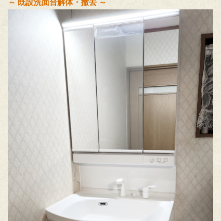
～ 既設洗面台解体・撤去 ～