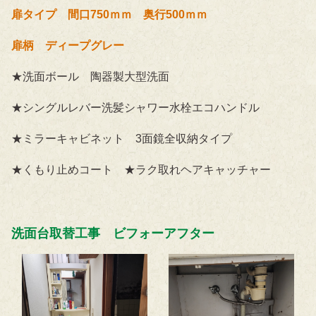
扉タイプ 間口750ｍｍ 奥行500ｍｍ
扉柄 ディープグレー
★洗面ボール 陶器製大型洗面
★シングルレバー洗髪シャワー水栓エコハンドル
★ミラーキャビネット 3面鏡全収納タイプ
★くもり止めコート ★ラク取れヘアキャッチャー
洗面台取替工事 ビフォーアフター