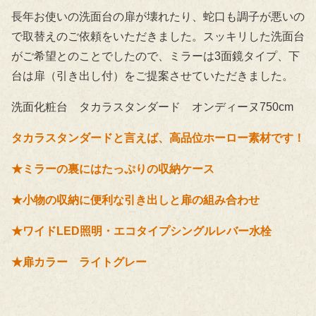
長年お使いの洗面台の扉が壊れたり、蛇口も調子が悪いの
で取替えのご依頼をいただきました。スッキリした洗面台
がご希望とのことでしたので、ミラーは3面鏡タイプ、下
台は扉（引き出し付）をご提案させていただきました。
洗面化粧台 タカラスタンダード オンディーヌ750cm
タカラスタンダードと言えば、高品位ホーロー素材です！
★ミラーの裏にはたっぷりの収納ケース
★小物の収納に便利な引き出しと扉の組み合わせ
★ワイドLED照明・エコタイプシングルレバー水栓
★扉カラー ライトグレー